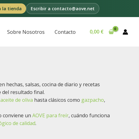
a la tienda
Escribir a contacto@aove.net
0,00
€
Sobre Nosotros
Contacto
n hechas, salsas, cocina de diario y recetas
del resultado final.
ceite de oliva
hasta clásicos como
gazpacho
,
do conviene un
AOVE para freír
, cuándo funciona
gico de calidad
.