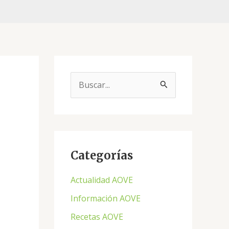
B
u
s
c
a
Categorías
r
Actualidad AOVE
p
Información AOVE
o
Recetas AOVE
r