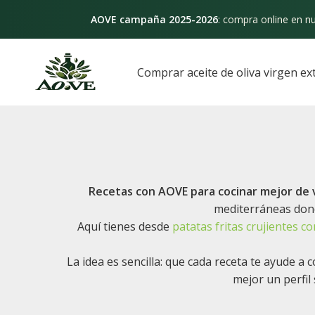
Ir
AOVE campaña 2025-2026
: compra online en nu
al
contenido
Paginación
de
Comprar aceite de oliva virgen ex
entradas
Recetas con AOVE para cocinar mejor de 
mediterráneas donde
Aquí tienes desde
patatas fritas crujientes c
La idea es sencilla: que cada receta te ayude a
mejor un perfil