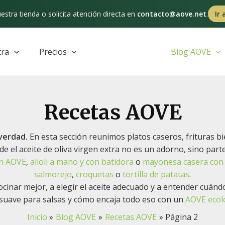
estra tienda o solicita atención directa en
contacto@aove.net
.
Ir 
tra
Precios
Blog AOVE
Recetas AOVE
verdad.
En esta sección reunimos platos caseros, frituras bie
 el aceite de oliva virgen extra no es un adorno, sino parte 
on AOVE
,
alioli a mano y con batidora
o
mayonesa casera con a
salmorejo
,
croquetas
o
tortilla de patatas
.
 cocinar mejor, a elegir el aceite adecuado y a entender cuán
 suave para salsas y cómo encaja todo eso con un
AOVE ecoló
Inicio
Blog AOVE
Recetas AOVE
Página 2