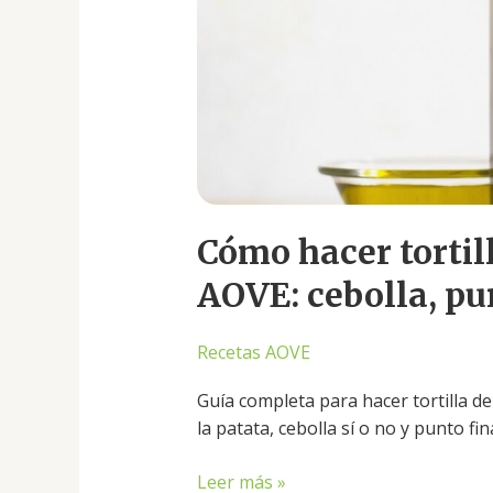
y
errores
frecuentes
Cómo hacer tortil
AOVE: cebolla, pu
Recetas AOVE
Guía completa para hacer tortilla d
la patata, cebolla sí o no y punto fina
Leer más »