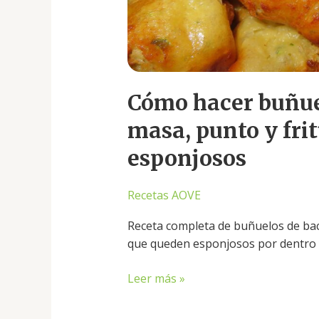
queden
esponjosos
Cómo hacer buñue
masa, punto y fri
esponjosos
Recetas AOVE
Receta completa de buñuelos de bac
que queden esponjosos por dentro 
Leer más »