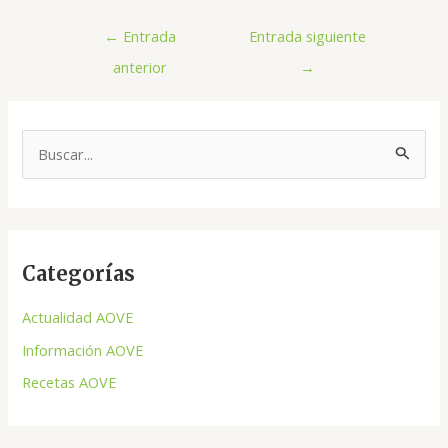
←
Entrada
Entrada siguiente
anterior
→
B
u
s
c
Categorías
a
r
Actualidad AOVE
p
Información AOVE
o
Recetas AOVE
r
: