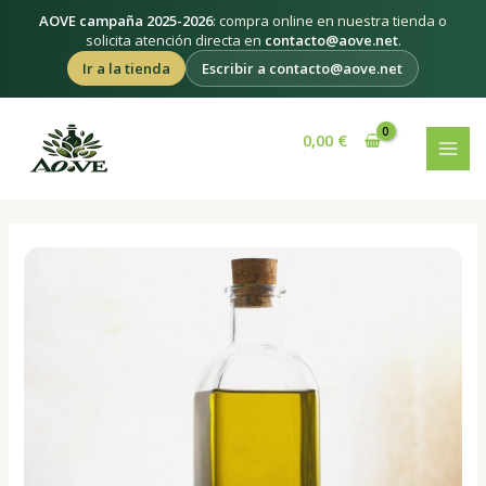
Ir
AOVE campaña 2025-2026
: compra online en nuestra tienda o
al
solicita atención directa en
contacto@aove.net
.
contenido
Ir a la tienda
Escribir a contacto@aove.net
Navegación
MAI
de
0,00
€
MEN
entradas