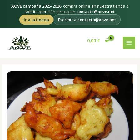
Ir
AOVE campaña 2025-2026
: compra online en nuestra tienda o
al
solicita atención directa en
contacto@aove.net
.
contenido
Ir a la tienda
Escribir a contacto@aove.net
Navegación
MAI
de
0,00
€
MEN
entradas