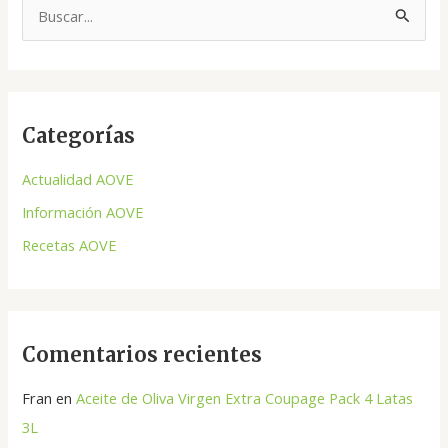
B
u
s
c
Categorías
a
r
Actualidad AOVE
p
Información AOVE
o
Recetas AOVE
r
:
Comentarios recientes
Fran
en
Aceite de Oliva Virgen Extra Coupage Pack 4 Latas
3L