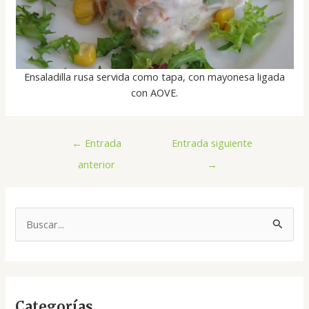
Ensaladilla rusa servida como tapa, con mayonesa ligada
con AOVE.
←
Entrada
Entrada siguiente
anterior
→
B
u
s
c
Categorías
a