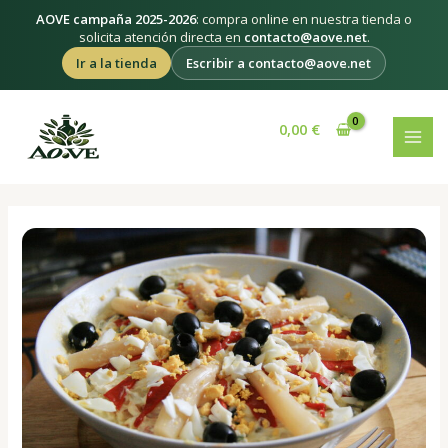
Ir
AOVE campaña 2025-2026
: compra online en nuestra tienda o
al
solicita atención directa en
contacto@aove.net
.
contenido
Ir a la tienda
Escribir a contacto@aove.net
Navegación
MAI
de
0,00
€
MEN
entradas