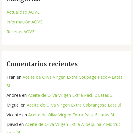
r
Actualidad AOVE
p
Información AOVE
o
Recetas AOVE
r
:
Comentarios recientes
Fran
en
Aceite de Oliva Virgen Extra Coupage Pack 4 Latas
3L
Andrea
en
Aceite de Oliva Virgen Extra Pack 2 Latas 3l
Miguel
en
Aceite de Oliva Virgen Extra Cobrançosa Lata 3l
Vicente
en
Aceite de Oliva Virgen Extra Pack 6 Latas 3L
David
en
Aceite de Oliva Virgen Extra Arbequina Y Morrut
Lata 3l