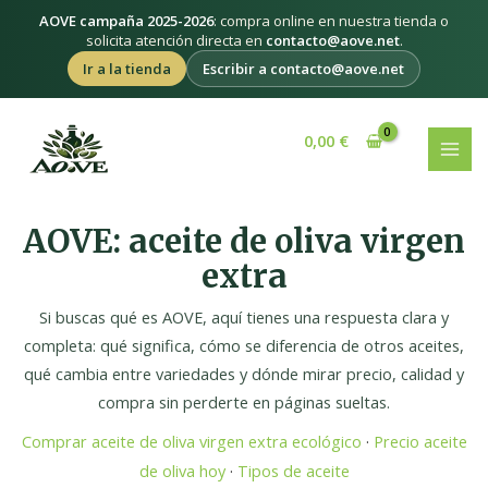
Ir
AOVE campaña 2025-2026
: compra online en nuestra tienda o
al
solicita atención directa en
contacto@aove.net
.
contenido
Ir a la tienda
Escribir a contacto@aove.net
MAI
0,00
€
MEN
AOVE: aceite de oliva virgen
extra
Si buscas qué es AOVE, aquí tienes una respuesta clara y
completa: qué significa, cómo se diferencia de otros aceites,
qué cambia entre variedades y dónde mirar precio, calidad y
compra sin perderte en páginas sueltas.
Comprar aceite de oliva virgen extra ecológico
·
Precio aceite
de oliva hoy
·
Tipos de aceite