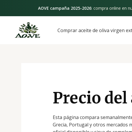
Ir
AOVE campaña 2025-2026
: compra online en nu
al
contenido
Comprar aceite de oliva virgen ex
Precio del 
Esta página compara semanalmente el 
Grecia, Portugal y otros mercados 