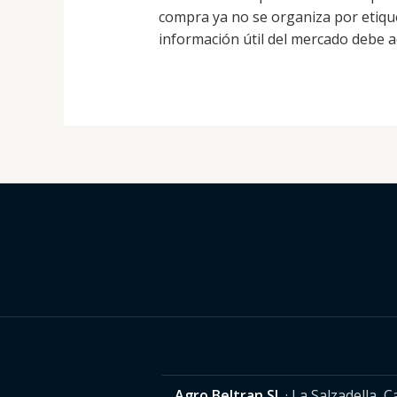
compra ya no se organiza por etique
información útil del mercado debe a
Agro Beltran SL
· La Salzadella, 