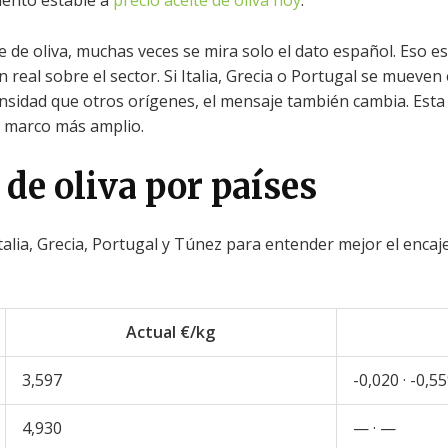
emento estable a
precio aceite de oliva hoy
.
e de oliva, muchas veces se mira solo el dato español. Eso es
 real sobre el sector. Si Italia, Grecia o Portugal se mueven 
ensidad que otros orígenes, el mensaje también cambia. Esta
n marco más amplio.
 de oliva por países
lia, Grecia, Portugal y Túnez para entender mejor el encaje
Actual €/kg
3,597
-0,020 · -0,5
4,930
— · —