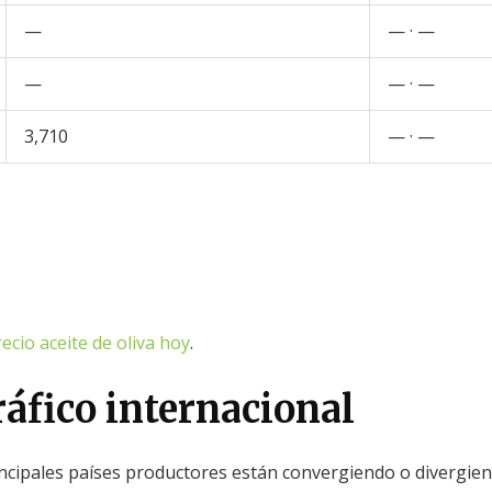
—
— · —
—
— · —
3,710
— · —
ecio aceite de oliva hoy
.
ráfico internacional
rincipales países productores están convergiendo o divergien