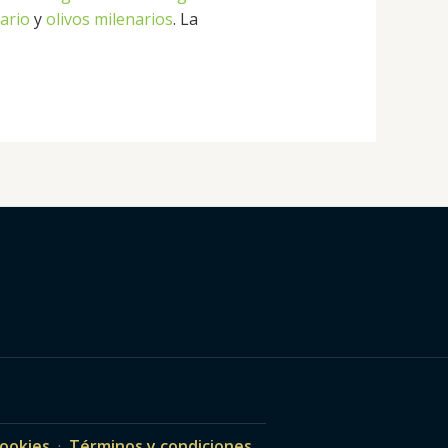
ario
y
olivos milenarios
. La
ookies
·
Términos y condiciones