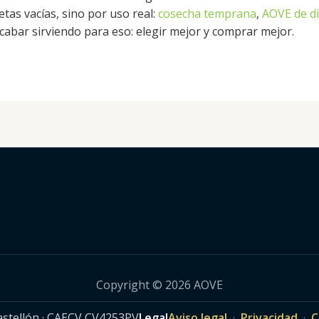
tas vacías, sino por uso real:
cosecha temprana
,
AOVE de di
cabar sirviendo para eso: elegir mejor y comprar mejor.
Copyright © 2026 AOVE
Castellón · CAECV CV4253PV
Legal
Aviso legal
·
Privacidad
·
C