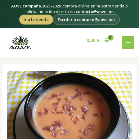
Ir
AOVE campaña 2025-2026
: compra online en nuestra tienda o
al
solicita atención directa en
contacto@aove.net
.
contenido
Ir a la tienda
Escribir a contacto@aove.net
Navegación
MAI
de
0,00
€
MEN
entradas