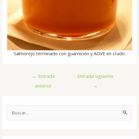
Salmorejo terminado con guarnición y AOVE en crudo.
←
Entrada
Entrada siguiente
anterior
→
B
u
s