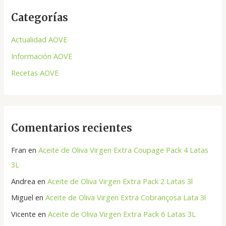
c
Categorías
a
r
Actualidad AOVE
p
Información AOVE
o
Recetas AOVE
r
:
Comentarios recientes
Fran
en
Aceite de Oliva Virgen Extra Coupage Pack 4 Latas
3L
Andrea
en
Aceite de Oliva Virgen Extra Pack 2 Latas 3l
Miguel
en
Aceite de Oliva Virgen Extra Cobrançosa Lata 3l
Vicente
en
Aceite de Oliva Virgen Extra Pack 6 Latas 3L