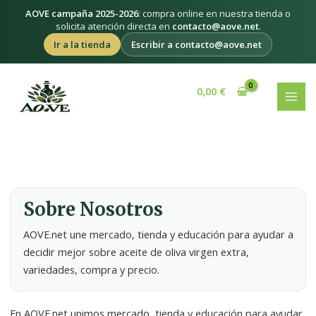
Ir
AOVE campaña 2025-2026
: compra online en nuestra tienda o
al
solicita atención directa en
contacto@aove.net
.
contenido
Ir a la tienda
Escribir a contacto@aove.net
MAI
0,00
€
MEN
Sobre Nosotros
AOVE.net une mercado, tienda y educación para ayudar a
decidir mejor sobre aceite de oliva virgen extra,
variedades, compra y precio.
En AOVE.net unimos mercado, tienda y educación para ayudar