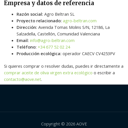
Empresa y datos de referencia
Razón social:
Agro Beltran SL
Proyecto relacionado:
agro-beltran.com
Dirección:
Avenida Tomas Molins S/N, 12186, La
Salzadella, Castellón, Comunidad Valenciana
Email:
info@agro-beltran.com
Teléfono:
+34 677 52 02 24
Producción ecológica:
operador CAECV CV4253PV
Si quieres comprar o resolver dudas, puedes ir directamente a
comprar aceite de oliva virgen extra ecológico
o escribir a
contacto@aove.net
.
Copyright © 2026 AOVE