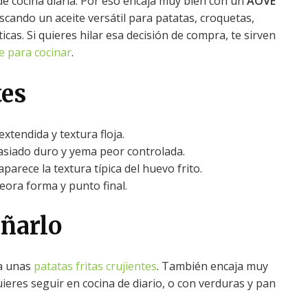
de cocina diaria. Por eso encaja muy bien con un
AOVE
scando un aceite versátil para patatas, croquetas,
ticas. Si quieres hilar esa decisión de compra, te sirven
e para cocinar
.
tes
extendida y textura floja.
siado duro y yema peor controlada.
parece la textura típica del huevo frito.
ora forma y punto final.
ñarlo
ta unas
patatas fritas crujientes
. También encaja muy
uieres seguir en cocina de diario, o con verduras y pan