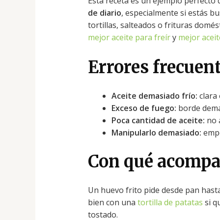
Esta receta es un ejemplo perfecto 
de diario
, especialmente si estás bu
tortillas, salteados o frituras domés
mejor aceite para freír
y
mejor aceit
Errores frecuen
Aceite demasiado frío:
clara 
Exceso de fuego:
borde dema
Poca cantidad de aceite:
no a
Manipularlo demasiado:
empe
Con qué acompa
Un huevo frito pide desde pan has
bien con una
tortilla de patatas
si q
tostado.