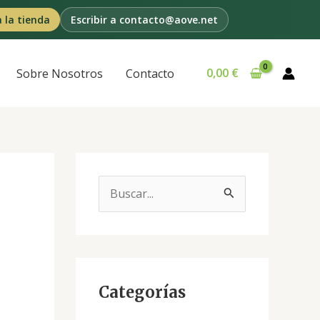
a la tienda
Escribir a contacto@aove.net
0,00
€
Sobre Nosotros
Contacto
B
u
s
c
a
Categorías
r