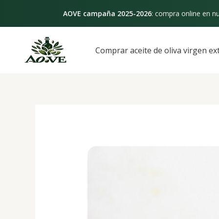
Ir
AOVE campaña 2025-2026
: compra online en nu
al
contenido
Navegación
de
Comprar aceite de oliva virgen ex
entradas