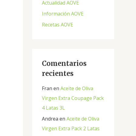
Actualidad AOVE
p
Información AOVE
o
Recetas AOVE
r
:
Comentarios
recientes
Fran
en
Aceite de Oliva
Virgen Extra Coupage Pack
4 Latas 3L
Andrea
en
Aceite de Oliva
Virgen Extra Pack 2 Latas