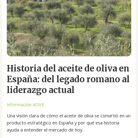
oliva
en
España:
del
legado
romano
al
liderazgo
actual
Historia del aceite de oliva en
España: del legado romano al
liderazgo actual
Información AOVE
Una visión clara de cómo el aceite de oliva se convirtió en un
producto estratégico en España y por qué esa historia
ayuda a entender el mercado de hoy.