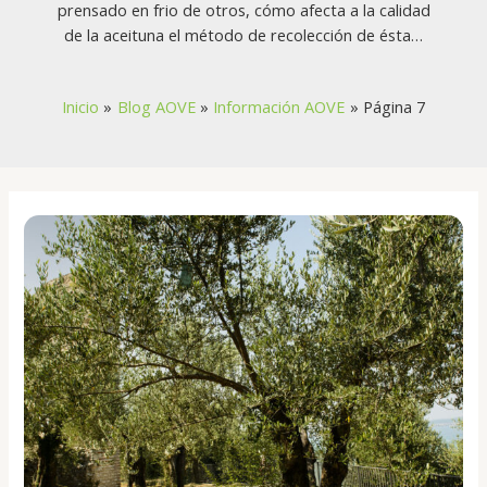
prensado en frio de otros, cómo afecta a la calidad
de la aceituna el método de recolección de ésta…
Inicio
Blog AOVE
Información AOVE
Página 7
Cuándo
se
recogen
las
aceitunas
para
hacer
aceite
en
España