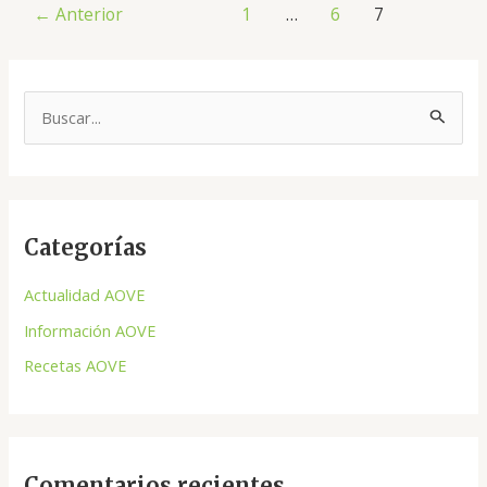
←
Anterior
1
…
6
7
B
u
s
c
Categorías
a
r
Actualidad AOVE
p
Información AOVE
o
Recetas AOVE
r
:
Comentarios recientes