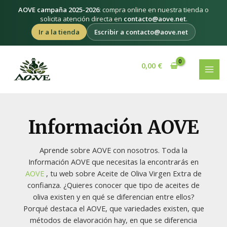
Ir
AOVE campaña 2025-2026
: compra online en nuestra tienda o
al
solicita atención directa en
contacto@aove.net
.
contenido
Ir a la tienda
Escribir a contacto@aove.net
Paginación
MAI
de
0,00
€
MEN
entradas
Información AOVE
Aprende sobre AOVE con nosotros. Toda la
Información AOVE que necesitas la encontrarás en
AOVE
, tu web sobre Aceite de Oliva Virgen Extra de
confianza. ¿Quieres conocer que tipo de aceites de
oliva existen y en qué se diferencian entre ellos?
Porqué destaca el AOVE, que variedades existen, que
métodos de elavoración hay, en que se diferencia