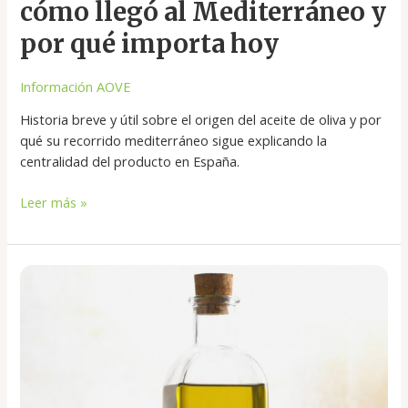
cómo llegó al Mediterráneo y
por qué importa hoy
Información AOVE
Historia breve y útil sobre el origen del aceite de oliva y por
qué su recorrido mediterráneo sigue explicando la
centralidad del producto en España.
Leer más »
Hacer
jabón
con
aceite
de
oliva:
uso