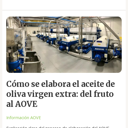
Cómo
se
elabora
el
aceite
de
oliva
virgen
extra:
del
Cómo se elabora el aceite de
fruto
al
oliva virgen extra: del fruto
AOVE
al AOVE
Información AOVE
Explicación clara del proceso de elaboración del AOVE,