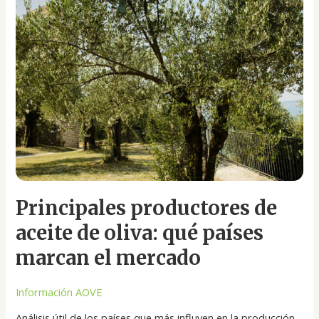
de
aceite
de
oliva:
qué
países
marcan
el
mercado
Principales productores de
aceite de oliva: qué países
marcan el mercado
Información AOVE
Análisis útil de los países que más influyen en la producción