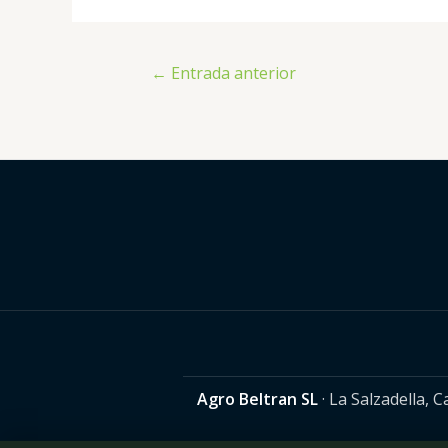
←
Entrada anterior
Agro Beltran SL
· La Salzadella, 