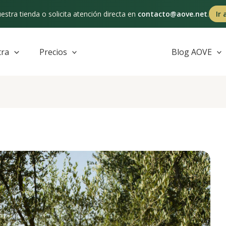
estra tienda o solicita atención directa en
contacto@aove.net
.
Ir 
tra
Precios
Blog AOVE