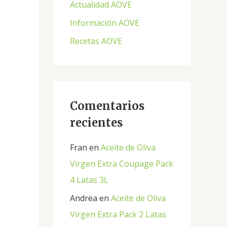
Actualidad AOVE
p
Información AOVE
o
Recetas AOVE
r
:
Comentarios
recientes
Fran
en
Aceite de Oliva
Virgen Extra Coupage Pack
4 Latas 3L
Andrea
en
Aceite de Oliva
Virgen Extra Pack 2 Latas