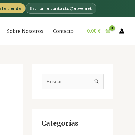
a la tienda
Escribir a contacto@aove.net
0,00
€
Sobre Nosotros
Contacto
B
u
s
c
a
Categorías
r