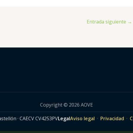
Entrada siguiente
→
Copyright © 2026 AOVE
Castellón · CAECV CV4253PV
Legal
Aviso legal
·
Privacidad
·
C