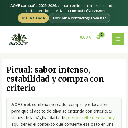
Ir
AOVE campaña 2025-2026
: compra online en nuestra tienda o
al
solicita atención directa en
contacto@aove.net
.
contenido
Ir a la tienda
Escribir a contacto@aove.net
MAI
0,00
€
MEN
Picual: sabor intenso,
estabilidad y compra con
criterio
AOVE.net
combina mercado, compra y educación
para que el aceite de oliva se entienda con criterio. Si
vienes de la página diaria de
precio aceite de oliva hoy
,
aquí tienes el contexto que convierte ese dato en una