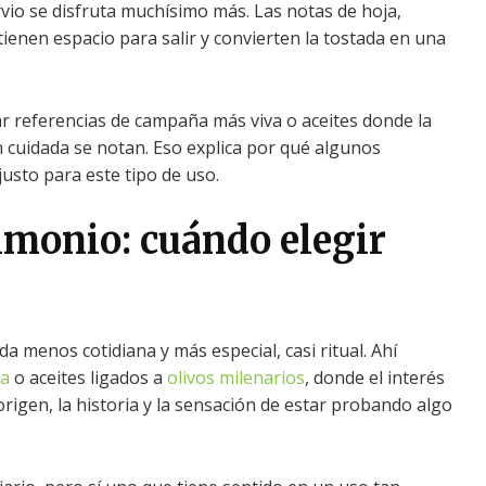
rvio se disfruta muchísimo más. Las notas de hoja,
ienen espacio para salir y convierten la tostada en una
r referencias de campaña más viva o aceites donde la
n cuidada se notan. Eso explica por qué algunos
usto para este tipo de uso.
imonio: cuándo elegir
 menos cotidiana y más especial, casi ritual. Ahí
ia
o aceites ligados a
olivos milenarios
, donde el interés
 origen, la historia y la sensación de estar probando algo