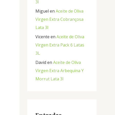
3l
Miguel
en
Aceite de Oliva
Virgen Extra Cobrançosa
Lata 3l
Vicente
en
Aceite de Oliva
Virgen Extra Pack 6 Latas
3L
David
en
Aceite de Oliva
Virgen Extra Arbequina Y
Morrut Lata 3l