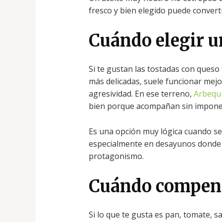
fresco y bien elegido puede conver
Cuándo elegir u
Si te gustan las tostadas con ques
más delicadas, suele funcionar mej
agresividad. En ese terreno,
Arbequ
bien porque acompañan sin impone
Es una opción muy lógica cuando se 
especialmente en desayunos donde el
protagonismo.
Cuándo compens
Si lo que te gusta es pan, tomate, sa