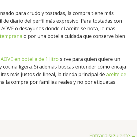
ensado para crudo y tostadas, la compra tiene más
l de diario del perfil más expresivo. Para tostadas con
e AOVE o desayunos donde el aceite se nota, lo más
 temprana
o por una botella cuidada que conserve bien
AOVE en botella de 1 litro
sirve para quien quiere un
 cocina ligera. Si además buscas entender cómo encaja
tes más justos de lineal, la tienda principal de
aceite de
a la compra por familias reales y no por etiquetas
Entrada siguiente
→