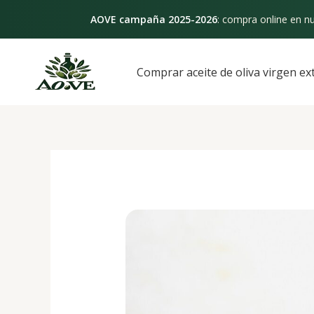
Ir
AOVE campaña 2025-2026
: compra online en nu
al
contenido
Navegación
de
Comprar aceite de oliva virgen ex
entradas