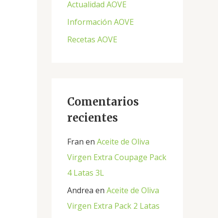
Actualidad AOVE
p
Información AOVE
o
Recetas AOVE
r
:
Comentarios
recientes
Fran
en
Aceite de Oliva
Virgen Extra Coupage Pack
4 Latas 3L
Andrea
en
Aceite de Oliva
Virgen Extra Pack 2 Latas