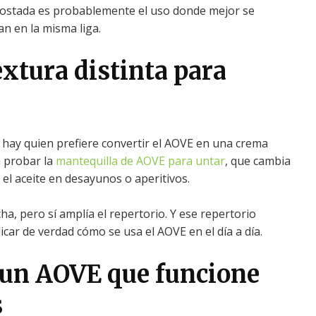
 tostada es probablemente el uso donde mejor se
n en la misma liga.
extura distinta para
, hay quien prefiere convertir el AOVE en una crema
a probar la
mantequilla de AOVE para untar
, que cambia
 el aceite en desayunos o aperitivos.
a, pero sí amplía el repertorio. Y ese repertorio
car de verdad cómo se usa el AOVE en el día a día.
un AOVE que funcione
s