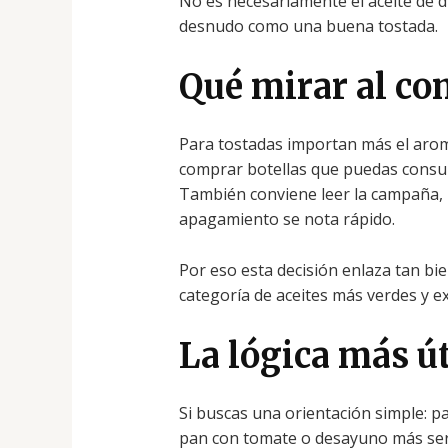
No es necesariamente el aceite de d
desnudo como una buena tostada.
Qué mirar al co
Para tostadas importan más el aroma
comprar botellas que puedas consum
También conviene leer la campaña, l
apagamiento se nota rápido.
Por eso esta decisión enlaza tan bi
categoría de aceites más verdes y ex
La lógica más út
Si buscas una orientación simple: pa
pan con tomate o desayuno más seri