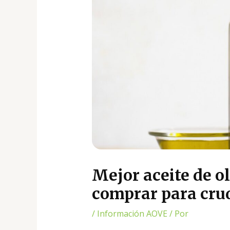
Mejor aceite de ol
comprar para cru
/
Información AOVE
/ Por