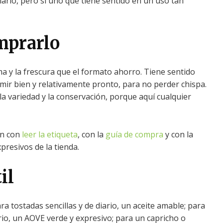
iario, pero sí uno que tiene sentido en un uso tan
mprarlo
 y la frescura que el formato ahorro. Tiene sentido
ir bien y relativamente pronto, para no perder chispa.
a variedad y la conservación, porque aquí cualquier
en con
leer la etiqueta
, con la
guía de compra
y con la
presivos de la tienda.
il
ra tostadas sencillas y de diario, un aceite amable; para
o, un AOVE verde y expresivo; para un capricho o