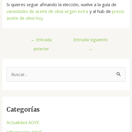
Si quieres seguir afinando la elección, vuelve a la guía de
variedades de aceite de oliva virgen extra
y al hub de
precio
aceite de oliva hoy
.
←
Entrada
Entrada siguiente
anterior
→
B
u
s
c
Categorías
a
r
Actualidad AOVE
p