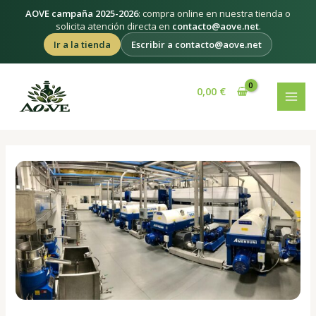
Ir
AOVE campaña 2025-2026
: compra online en nuestra tienda o
al
solicita atención directa en
contacto@aove.net
.
contenido
Ir a la tienda
Escribir a contacto@aove.net
Navegación
MAI
de
0,00
€
MEN
entradas