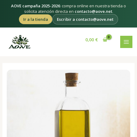
Ir
AOVE campaña 2025-2026
: compra online en nuestra tienda o
al
solicita atención directa en
contacto@aove.net
.
contenido
Ir a la tienda
Escribir a contacto@aove.net
Navegación
MAI
de
0,00
€
MEN
entradas