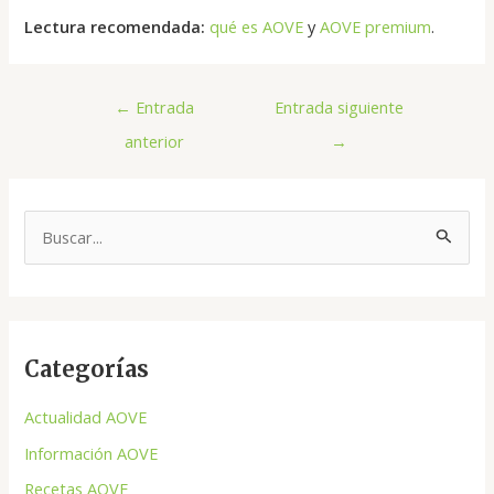
Lectura recomendada:
qué es AOVE
y
AOVE premium
.
←
Entrada
Entrada siguiente
anterior
→
B
u
s
c
Categorías
a
r
Actualidad AOVE
p
Información AOVE
o
Recetas AOVE