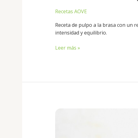
Recetas AOVE
Receta de pulpo a la brasa con un 
intensidad y equilibrio.
Leer más »
Alcachofas
confitadas
con
virutas