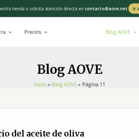
estra tienda o solicita atención directa en
contacto@aove.net
.
Ir 
tra
Precios
Blog AOVE
Blog AOVE
Inicio
Blog AOVE
Página 11
io del aceite de oliva