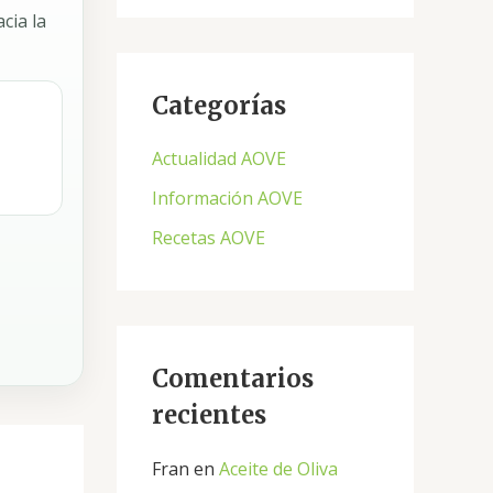
cia la
s
c
a
Categorías
r
Actualidad AOVE
p
Información AOVE
o
Recetas AOVE
r
:
Comentarios
recientes
Fran
en
Aceite de Oliva