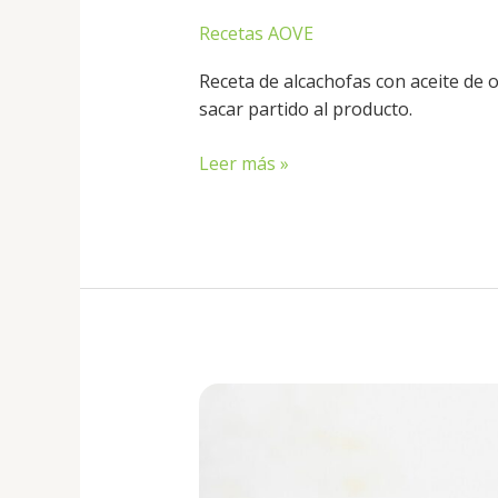
Recetas AOVE
Receta de alcachofas con aceite de o
sacar partido al producto.
Leer más »
Tataki
de
atún
rojo