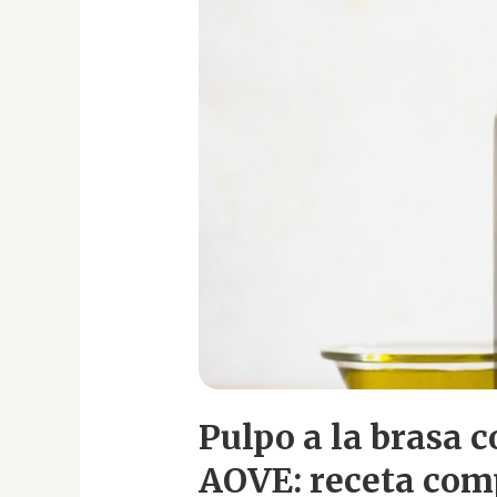
con
cremoso
de
patata
y
AOVE:
receta
completa
Pulpo a la brasa 
AOVE: receta com