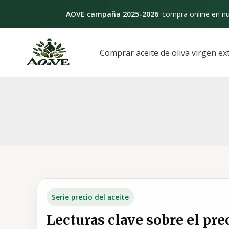
Ir
AOVE campaña 2025-2026
: compra online en nu
al
contenido
Paginación
de
Comprar aceite de oliva virgen ex
entradas
Serie precio del aceite
Lecturas clave sobre el prec