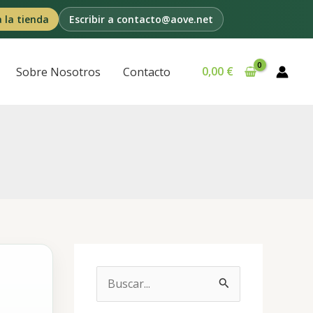
a la tienda
Escribir a contacto@aove.net
0,00
€
Sobre Nosotros
Contacto
B
u