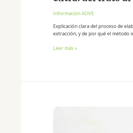
Información AOVE
Explicación clara del proceso de ela
extracción, y de por qué el método in
Leer más »
Pulpo
a
la
brasa