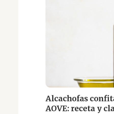
de
jamón
y
AOVE:
receta
y
claves
Alcachofas confit
AOVE: receta y cl