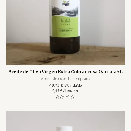
Aceite de Oliva Virgen Extra Cobrançosa Garrafa 5L
Aceite de cosecha temprana
49,75
€
IVA incluído
9,95
€
/ l
IVA incl.
Valorado
con
0
de
5