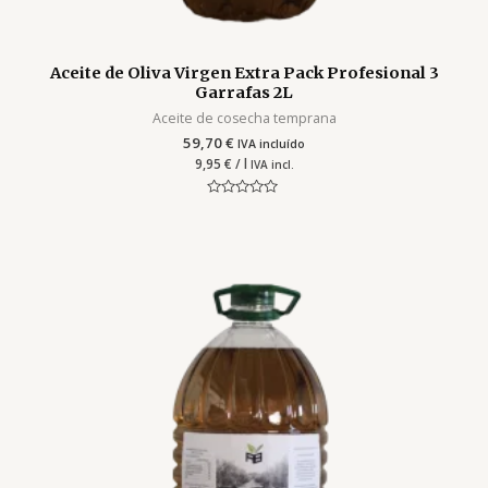
Aceite de Oliva Virgen Extra Pack Profesional 3
Garrafas 2L
Aceite de cosecha temprana
59,70
€
IVA incluído
9,95
€
/ l
IVA incl.
Valorado
con
0
de
5