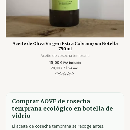
Aceite de Oliva Virgen Extra Cobrançosa Botella
750ml
Aceite de cosecha temprana
15,00
€
IVA incluído
20,00
€
/ l
IVA incl.
Valorado
con
0
de
5
Comprar AOVE de cosecha
temprana ecológico en botella de
vidrio
El aceite de cosecha temprana se recoge antes,