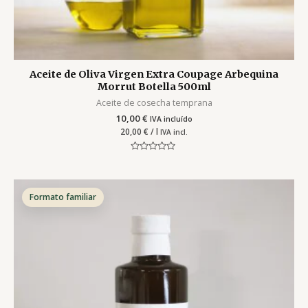
Aceite de Oliva Virgen Extra Coupage Arbequina
Morrut Botella 500ml
Aceite de cosecha temprana
10,00
€
IVA incluído
20,00
€
/ l
IVA incl.
Valorado
con
0
de
5
Formato familiar