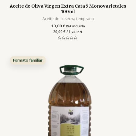
Aceite de Oliva Virgen Extra Cata 5 Monovarietales
100ml
Aceite de cosecha temprana
10,00
€
IVA incluído
20,00
€
/ l
IVA incl.
Valorado
con
0
de
5
Formato familiar