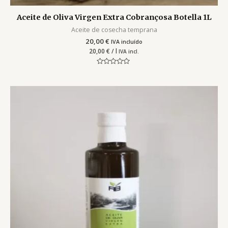
Aceite de Oliva Virgen Extra Cobrançosa Botella 1L
Aceite de cosecha temprana
20,00
€
IVA incluído
20,00
€
/ l
IVA incl.
Valorado
con
0
de
5