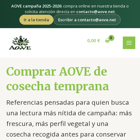
Ir
AOVE campaña 2025-2026
: compra online en nuestra tienda o
al
solicita atención directa en
contacto@aove.net
.
contenido
Ir a la tienda
Escribir a contacto@aove.net
Ordenado
MAI
por
popularidad
0,00
€
MEN
Comprar AOVE de
cosecha temprana
Referencias pensadas para quien busca
una lectura más nítida de campaña: más
frescura, más perfil vegetal y una
cosecha recogida antes para conservar