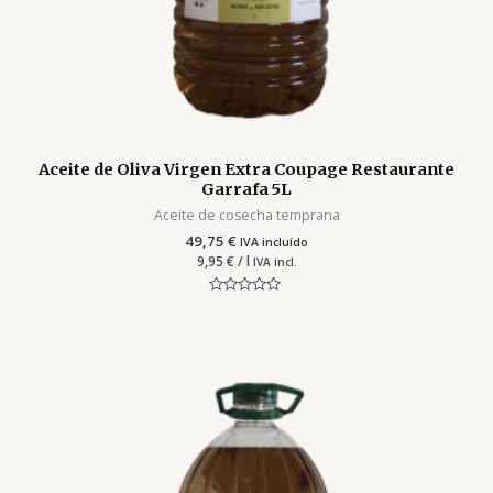
Aceite de Oliva Virgen Extra Coupage Restaurante
Garrafa 5L
Aceite de cosecha temprana
49,75
€
IVA incluído
9,95
€
/ l
IVA incl.
Valorado
con
0
de
5