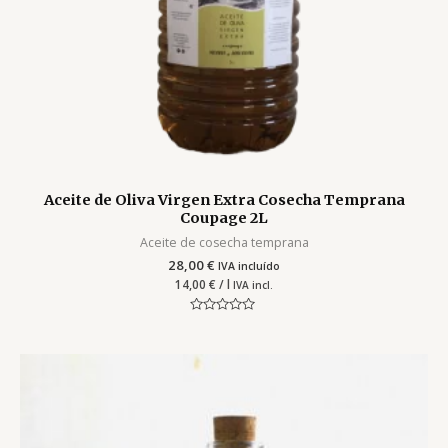
Aceite de Oliva Virgen Extra Cosecha Temprana
Coupage 2L
Aceite de cosecha temprana
28,00
€
IVA incluído
14,00
€
/ l
IVA incl.
Valorado
con
0
de
5