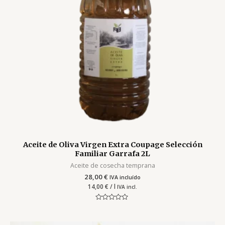
Aceite de Oliva Virgen Extra Coupage Selección
Familiar Garrafa 2L
Aceite de cosecha temprana
28,00
€
IVA incluído
14,00
€
/ l
IVA incl.
Valorado
con
0
de