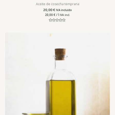
Aceite de cosecha temprana
20,00
€
IVA incluído
20,00
€
/ l
IVA incl.
Valorado
con
0
de
5