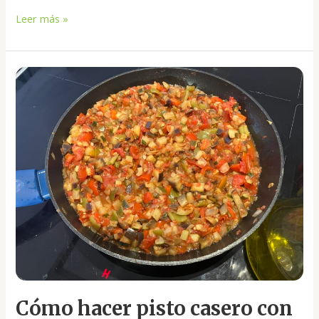
Leer más »
Cómo
hacer
pisto
casero
con
AOVE
Cómo hacer pisto casero con