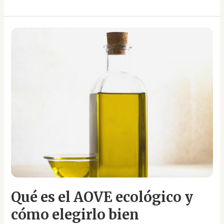
Qué
es
el
AOVE
ecológico
y
cómo
elegirlo
bien
Qué es el AOVE ecológico y
cómo elegirlo bien