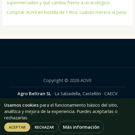
supermercados y qué cambia frente a un ecológico
Comprar AOVE en botella de 1 litro: cuándo merece la pena
Copyright © 2026 AOVE
Agro Beltran SL
· La Salzadella, Castellón · CAECV
CV4253PV
Usamos cookies
para el funcionamiento básico del sitio,
Legal
analítica y mejora de la experiencia. Puedes aceptarlas o
Aviso legal
·
Privacidad
·
Cookies
·
Términos y
rechazarlas.
condiciones
Más información
ACEPTAR
RECHAZAR