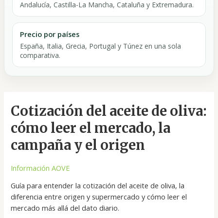
Andalucía, Castilla-La Mancha, Cataluña y Extremadura.
Precio por países
España, Italia, Grecia, Portugal y Túnez en una sola
comparativa.
Cotización
Cotización del aceite de oliva:
del
cómo leer el mercado, la
aceite
de
campaña y el origen
oliva:
cómo
Información AOVE
leer
Guía para entender la cotización del aceite de oliva, la
el
diferencia entre origen y supermercado y cómo leer el
mercado,
mercado más allá del dato diario.
la