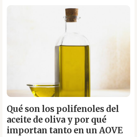
Qué
son
los
polifenoles
del
aceite
de
oliva
y
por
qué
importan
tanto
en
Qué son los polifenoles del
un
AOVE
aceite de oliva y por qué
importan tanto en un AOVE