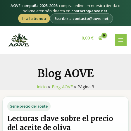
Ir
AOVE campaña 2025-2026
: compra online en nuestra tienda o
al
solicita atención directa en
contacto@aove.net
.
contenido
Ir a la tienda
Escribir a contacto@aove.net
Paginación
MAI
de
0,00
€
MEN
entradas
Blog AOVE
Inicio
Blog AOVE
Página 3
Serie precio del aceite
Lecturas clave sobre el precio
del aceite de oliva