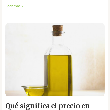
campaña
Leer más »
y
el
origen
Qué
significa
el
precio
en
origen
del
aceite
de
oliva
Qué significa el precio en