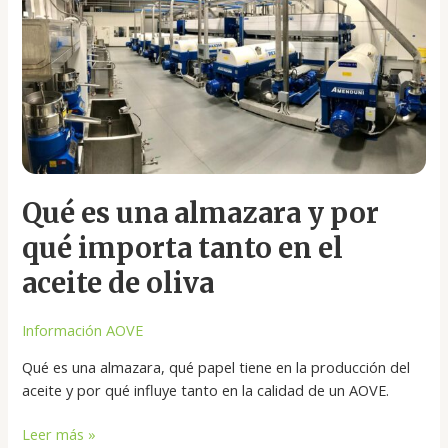
es
una
almazara
y
por
qué
importa
tanto
en
Qué es una almazara y por
el
aceite
qué importa tanto en el
de
aceite de oliva
oliva
Información AOVE
Qué es una almazara, qué papel tiene en la producción del
aceite y por qué influye tanto en la calidad de un AOVE.
Leer más »