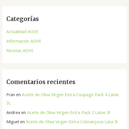
s
c
Categorías
a
r
Actualidad AOVE
p
Información AOVE
o
Recetas AOVE
r
:
Comentarios recientes
Fran
en
Aceite de Oliva Virgen Extra Coupage Pack 4 Latas
3L
Andrea
en
Aceite de Oliva Virgen Extra Pack 2 Latas 3l
Miguel
en
Aceite de Oliva Virgen Extra Cobrançosa Lata 3l