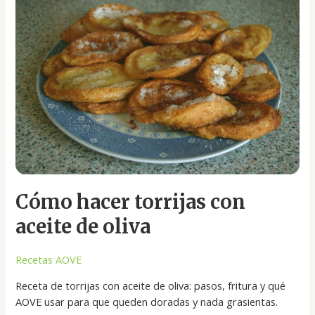
hacer
torrijas
con
aceite
de
oliva
Cómo hacer torrijas con
aceite de oliva
Recetas AOVE
Receta de torrijas con aceite de oliva: pasos, fritura y qué
AOVE usar para que queden doradas y nada grasientas.