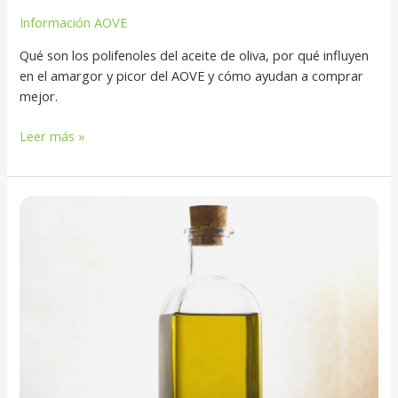
Información AOVE
Qué son los polifenoles del aceite de oliva, por qué influyen
en el amargor y picor del AOVE y cómo ayudan a comprar
mejor.
Leer más »
Qué
es
el
aceite
lampante
y
por
qué
aparece
tanto