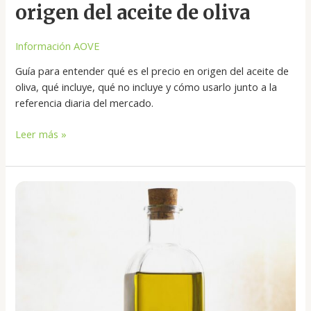
origen del aceite de oliva
Información AOVE
Guía para entender qué es el precio en origen del aceite de
oliva, qué incluye, qué no incluye y cómo usarlo junto a la
referencia diaria del mercado.
Leer más »
Por
qué
pica
y
amarga
el
AOVE
y