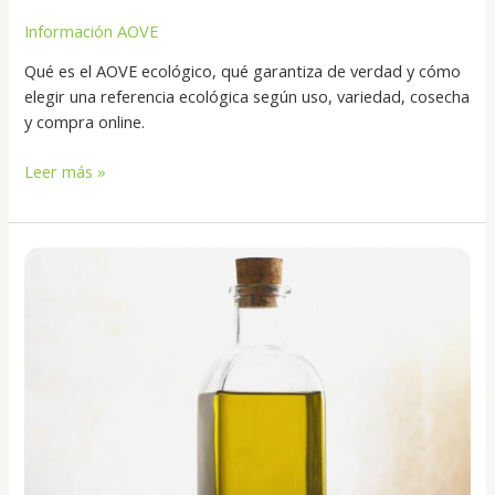
Información AOVE
Qué es el AOVE ecológico, qué garantiza de verdad y cómo
elegir una referencia ecológica según uso, variedad, cosecha
y compra online.
Leer más »
Cómo
conservar
el
aceite
de
oliva
en
casa
sin
estropearlo