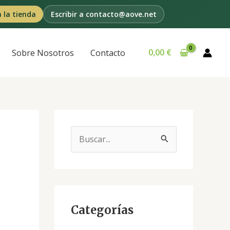
a la tienda
Escribir a contacto@aove.net
0,00
€
Sobre Nosotros
Contacto
B
u
s
c
a
Categorías
r