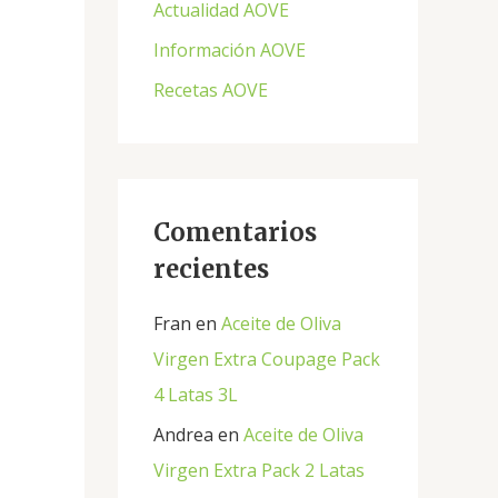
Actualidad AOVE
p
Información AOVE
o
Recetas AOVE
r
:
Comentarios
recientes
Fran
en
Aceite de Oliva
Virgen Extra Coupage Pack
4 Latas 3L
Andrea
en
Aceite de Oliva
Virgen Extra Pack 2 Latas