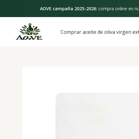
Ir
AOVE campaña 2025-2026
: compra online en nu
al
contenido
Navegación
de
Comprar aceite de oliva virgen ex
entradas