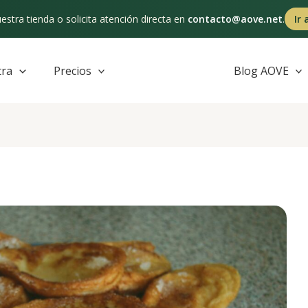
estra tienda o solicita atención directa en
contacto@aove.net
.
Ir 
tra
Precios
Blog AOVE