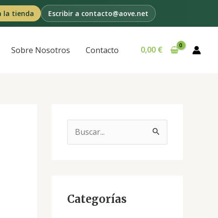
a la tienda
Escribir a contacto@aove.net
0,00
€
Sobre Nosotros
Contacto
B
u
s
c
a
Categorías
r