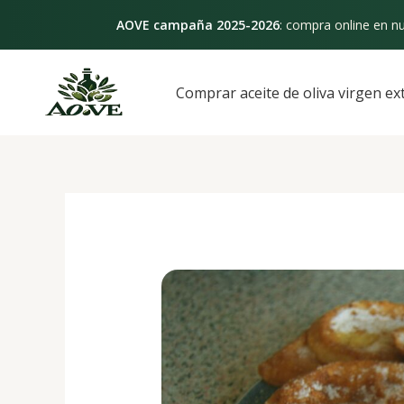
Ir
AOVE campaña 2025-2026
: compra online en nu
al
contenido
Navegación
de
Comprar aceite de oliva virgen ex
entradas