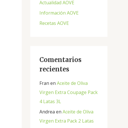
Actualidad AOVE
p
Información AOVE
o
Recetas AOVE
r
:
Comentarios
recientes
Fran
en
Aceite de Oliva
Virgen Extra Coupage Pack
4 Latas 3L
Andrea
en
Aceite de Oliva
Virgen Extra Pack 2 Latas