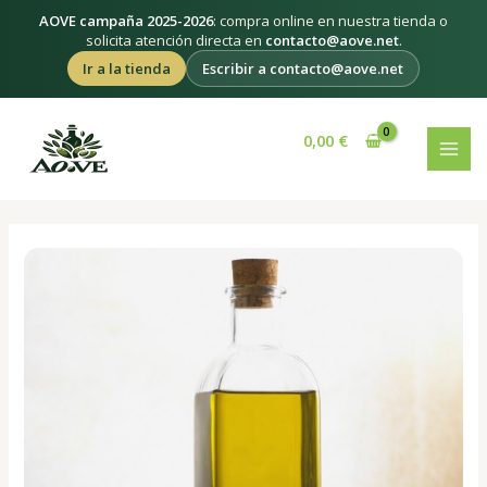
Ir
AOVE campaña 2025-2026
: compra online en nuestra tienda o
al
solicita atención directa en
contacto@aove.net
.
contenido
Ir a la tienda
Escribir a contacto@aove.net
Navegación
MAI
de
0,00
€
MEN
entradas