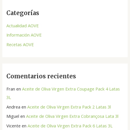
c
Categorías
a
r
Actualidad AOVE
p
Información AOVE
o
Recetas AOVE
r
:
Comentarios recientes
Fran
en
Aceite de Oliva Virgen Extra Coupage Pack 4 Latas
3L
Andrea
en
Aceite de Oliva Virgen Extra Pack 2 Latas 3l
Miguel
en
Aceite de Oliva Virgen Extra Cobrançosa Lata 3l
Vicente
en
Aceite de Oliva Virgen Extra Pack 6 Latas 3L