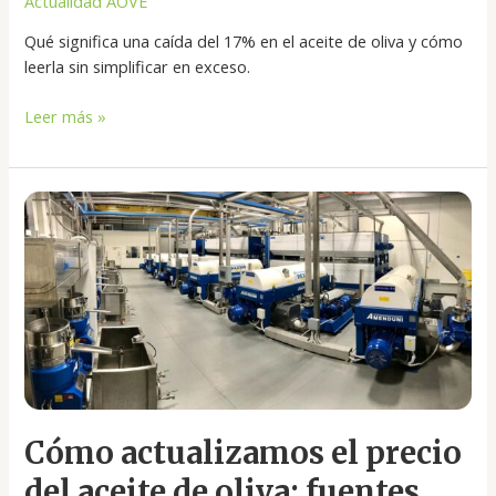
Actualidad AOVE
Qué significa una caída del 17% en el aceite de oliva y cómo
leerla sin simplificar en exceso.
Leer más »
Cómo
actualizamos
el
precio
del
aceite
de
oliva:
fuentes,
método
Cómo actualizamos el precio
y
lectura
del aceite de oliva: fuentes,