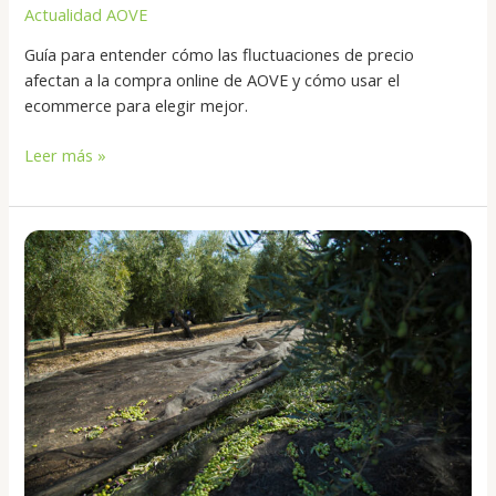
Actualidad AOVE
Guía para entender cómo las fluctuaciones de precio
afectan a la compra online de AOVE y cómo usar el
ecommerce para elegir mejor.
Leer más »
Picual
y
rendimiento:
kilos,
estabilidad
y
por
qué
lidera
el