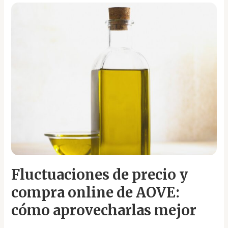
Fluctuaciones
de
precio
y
compra
online
de
AOVE:
cómo
aprovecharlas
mejor
Fluctuaciones de precio y
compra online de AOVE:
cómo aprovecharlas mejor