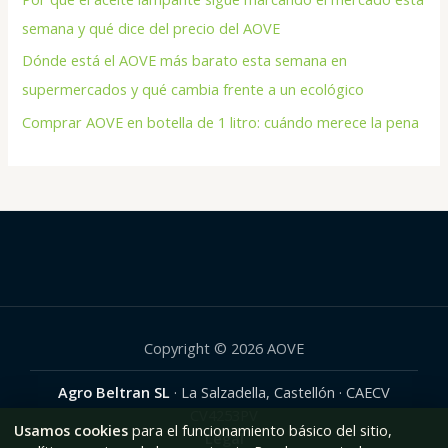
semana y qué dice del precio del AOVE
Dónde está el AOVE más barato esta semana en
supermercados y qué cambia frente a un ecológico
Comprar AOVE en botella de 1 litro: cuándo merece la pena
Copyright © 2026 AOVE
Agro Beltran SL
· La Salzadella, Castellón · CAECV
CV4253PV
Usamos cookies
para el funcionamiento básico del sitio,
Legal