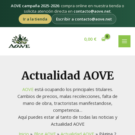
Ir
AOVE campaña 2025-2026
: compra online en nuestra tienda o
al
solicita atención directa en
contacto@aove.net
.
contenido
Ir a la tienda
Escribir a contacto@aove.net
Paginación
MAI
de
0,00
€
MEN
entradas
Actualidad AOVE
AOVE
está ocupando los principales titulares.
Cambios de precios, malas recolecciones, falta de
mano de obra, tractoristas manifestandose,
competencia…
Aquí puedes estar al tanto de todas las noticias y
Actualidad AOVE
Inicio
Blog AOVE
Actualidad AOVE
Página 2