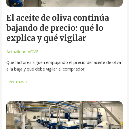
qué
lo
El aceite de oliva continúa
explica
y
bajando de precio: qué lo
qué
explica y qué vigilar
vigilar
Actualidad AOVE
Qué factores siguen empujando el precio del aceite de oliva
a la baja y qué debe vigilar el comprador.
Leer más »
AOVE
campaña
2021-
2022: