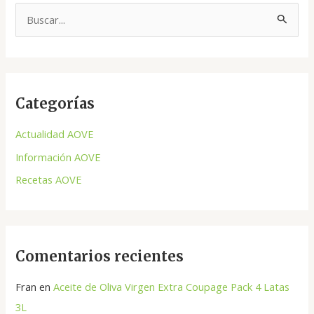
B
u
s
c
Categorías
a
r
Actualidad AOVE
p
Información AOVE
o
Recetas AOVE
r
:
Comentarios recientes
Fran
en
Aceite de Oliva Virgen Extra Coupage Pack 4 Latas
3L