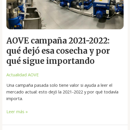
qué
dejó
esa
cosecha
y
por
AOVE campaña 2021-2022:
qué
sigue
qué dejó esa cosecha y por
importando
qué sigue importando
Actualidad AOVE
Una campaña pasada solo tiene valor si ayuda a leer el
mercado actual: esto dejó la 2021-2022 y por qué todavía
importa.
Leer más »