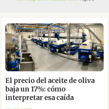
El
precio
del
aceite
de
oliva
baja
un
17%:
cómo
El precio del aceite de oliva
interpretar
esa
baja un 17%: cómo
caída
interpretar esa caída