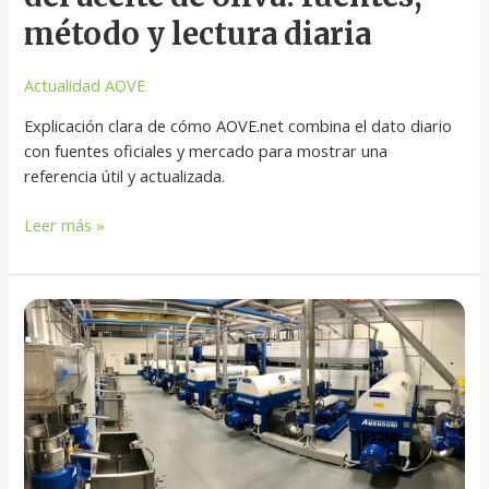
diaria
método y lectura diaria
Actualidad AOVE
Explicación clara de cómo AOVE.net combina el dato diario
con fuentes oficiales y mercado para mostrar una
referencia útil y actualizada.
Leer más »
El
aceite
de
oliva
continúa
bajando
de
precio: