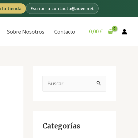
a la tienda
Escribir a contacto@aove.net
0,00
€
Sobre Nosotros
Contacto
B
u
s
c
a
Categorías
r