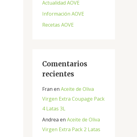
Actualidad AOVE
p
Información AOVE
o
Recetas AOVE
r
:
Comentarios
recientes
Fran
en
Aceite de Oliva
Virgen Extra Coupage Pack
4 Latas 3L
Andrea
en
Aceite de Oliva
Virgen Extra Pack 2 Latas