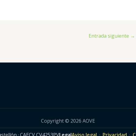
Entrada siguiente
→
Copyright © 2026 AOVE
Castellón · CAECV CV4253PV
Legal
Aviso legal
·
Privacidad
·
C