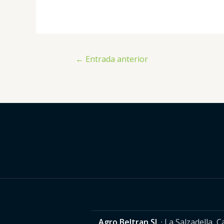
←
Entrada anterior
Agro Beltran SL
· La Salzadella, 