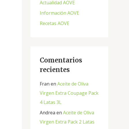
Actualidad AOVE
p
Información AOVE
o
Recetas AOVE
r
:
Comentarios
recientes
Fran
en
Aceite de Oliva
Virgen Extra Coupage Pack
4 Latas 3L
Andrea
en
Aceite de Oliva
Virgen Extra Pack 2 Latas