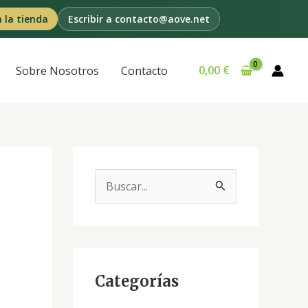
a la tienda
Escribir a contacto@aove.net
0,00
€
Sobre Nosotros
Contacto
B
u
s
c
a
Categorías
r