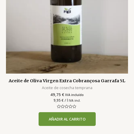
Aceite de Oliva Virgen Extra Cobrançosa Garrafa 5L
Aceite de cosecha temprana
49,75
€
IVA incluído
9,95
€
/ l
IVA incl.
Valorado
con
AÑADIR AL CARRITO
0
de
5