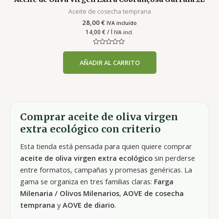
Aceite de cosecha temprana
28,00
€
IVA incluído
14,00
€
/ l
IVA incl.
Valorado
con
AÑADIR AL CARRITO
0
de
5
Comprar aceite de oliva virgen
extra ecológico con criterio
Esta tienda está pensada para quien quiere comprar
aceite de oliva virgen extra ecológico
sin perderse
entre formatos, campañas y promesas genéricas. La
gama se organiza en tres familias claras:
Farga
Milenaria / Olivos Milenarios
,
AOVE de cosecha
temprana
y
AOVE de diario
.