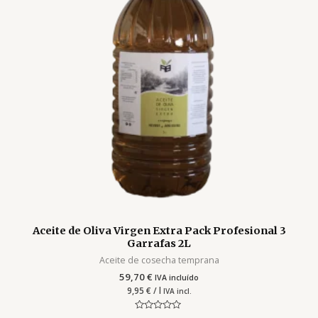
Aceite de Oliva Virgen Extra Pack Profesional 3
Garrafas 2L
Aceite de cosecha temprana
59,70
€
IVA incluído
9,95
€
/ l
IVA incl.
Valorado