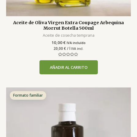
Aceite de Oliva Virgen Extra Coupage Arbequina
Morrut Botella 500ml
Aceite de cosecha temprana
10,00
€
IVA incluído
20,00
€
/ l
IVA incl.
Valorado
con
AÑADIR AL CARRITO
0
de
5
Formato familiar