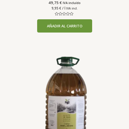
49,75
€
IVA incluído
9,95
€
/ l
IVA incl.
Valorado
con
AÑADIR AL CARRITO
0
de
5