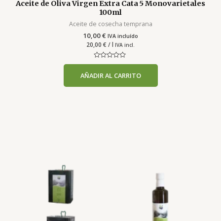
Aceite de Oliva Virgen Extra Cata 5 Monovarietales
100ml
Aceite de cosecha temprana
10,00
€
IVA incluído
20,00
€
/ l
IVA incl.
Valorado
con
AÑADIR AL CARRITO
0
de
5