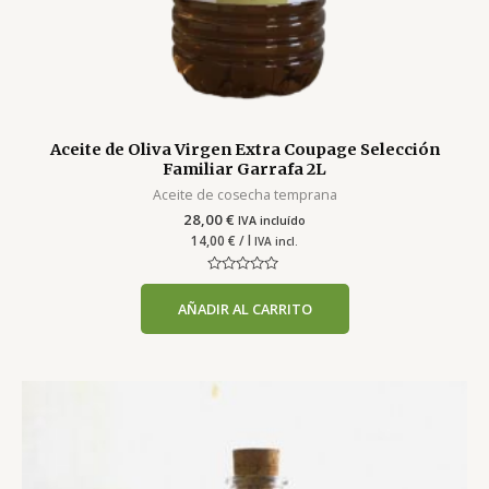
Aceite de Oliva Virgen Extra Coupage Selección
Familiar Garrafa 2L
Aceite de cosecha temprana
28,00
€
IVA incluído
14,00
€
/ l
IVA incl.
Valorado
con
AÑADIR AL CARRITO
0
de
5