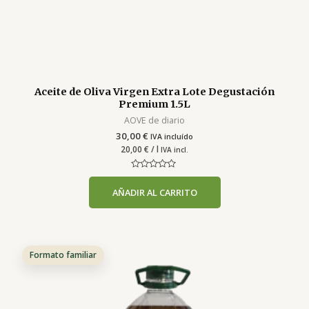
Aceite de Oliva Virgen Extra Lote Degustación
Premium 1.5L
AOVE de diario
30,00
€
IVA incluído
20,00
€
/ l
IVA incl.
Valorado
con
AÑADIR AL CARRITO
0
de
5
Formato familiar