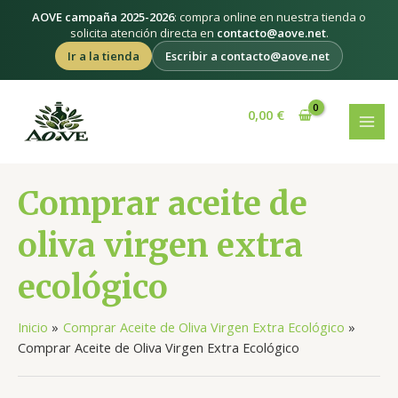
Ir
AOVE campaña 2025-2026
: compra online en nuestra tienda o
al
solicita atención directa en
contacto@aove.net
.
contenido
Ir a la tienda
Escribir a contacto@aove.net
Ordenado
MAI
por
popularidad
0,00
€
MEN
Comprar aceite de
oliva virgen extra
ecológico
Inicio
Comprar Aceite de Oliva Virgen Extra Ecológico
Comprar Aceite de Oliva Virgen Extra Ecológico