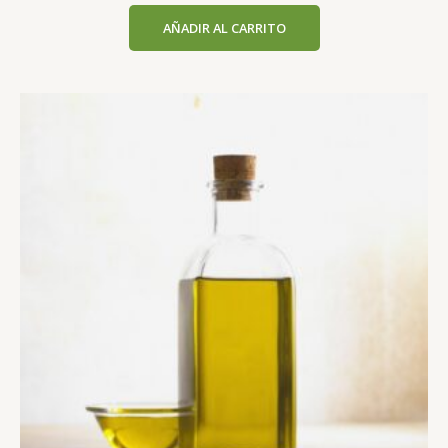
Valorado
con
AÑADIR AL CARRITO
0
de
5