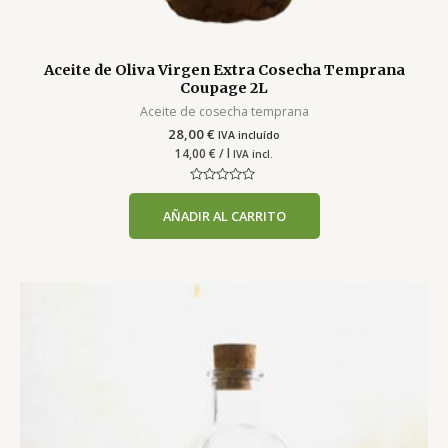
Aceite de Oliva Virgen Extra Cosecha Temprana
Coupage 2L
Aceite de cosecha temprana
28,00
€
IVA incluído
14,00
€
/ l
IVA incl.
Valorado
con
AÑADIR AL CARRITO
0
de
5