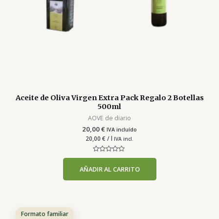
Aceite de Oliva Virgen Extra Pack Regalo 2 Botellas
500ml
AOVE de diario
20,00
€
IVA incluído
20,00
€
/ l
IVA incl.
Valorado
con
AÑADIR AL CARRITO
0
de
5
Formato familiar