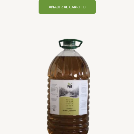
con
AÑADIR AL CARRITO
0
de
5