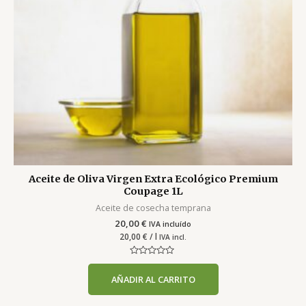
Aceite de Oliva Virgen Extra Ecológico Premium
Coupage 1L
Aceite de cosecha temprana
20,00
€
IVA incluído
20,00
€
/ l
IVA incl.
Valorado
con
AÑADIR AL CARRITO
0
de
5