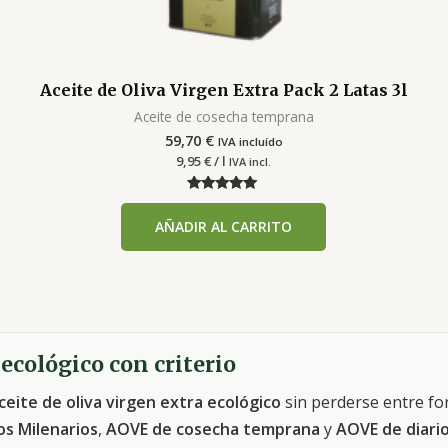
Aceite de Oliva Virgen Extra Pack 2 Latas 3l
Aceite de cosecha temprana
59,70
€
IVA incluído
9,95
€
/ l
IVA incl.
Valorado con
5.00
AÑADIR AL CARRITO
de 5
ecológico con criterio
ceite de oliva virgen extra ecológico
sin perderse entre f
os Milenarios
,
AOVE de cosecha temprana
y
AOVE de diari