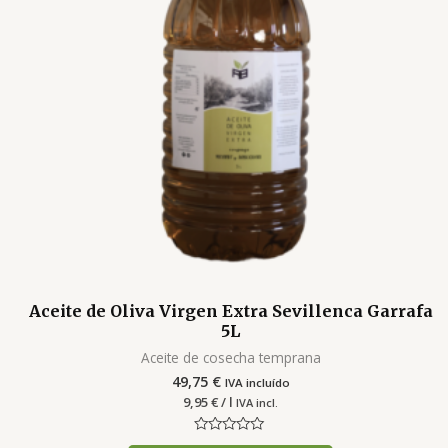
Aceite de Oliva Virgen Extra Sevillenca Garrafa
5L
Aceite de cosecha temprana
49,75
€
IVA incluído
9,95
€
/ l
IVA incl.
Valorado