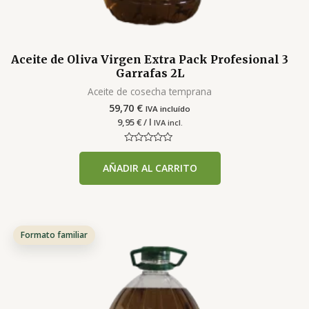
Aceite de Oliva Virgen Extra Pack Profesional 3
Garrafas 2L
Aceite de cosecha temprana
59,70
€
IVA incluído
9,95
€
/ l
IVA incl.
Valorado
con
AÑADIR AL CARRITO
0
de
5
Formato familiar