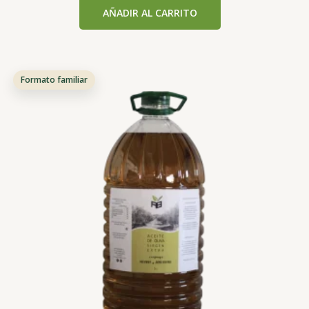
con
AÑADIR AL CARRITO
0
de
5
Formato familiar