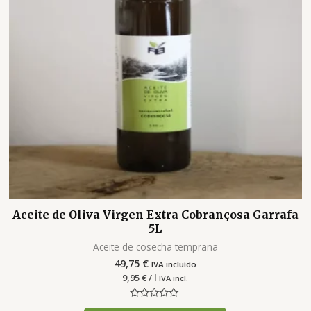
Aceite de Oliva Virgen Extra Cobrançosa Garrafa
5L
Aceite de cosecha temprana
49,75
€
IVA incluído
9,95
€
/ l
IVA incl.
Valorado