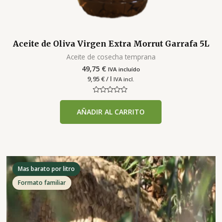
Aceite de Oliva Virgen Extra Morrut Garrafa 5L
Aceite de cosecha temprana
49,75
€
IVA incluído
9,95
€
/ l
IVA incl.
Valorado
con
AÑADIR AL CARRITO
0
de
5
Mas barato por litro
Formato familiar