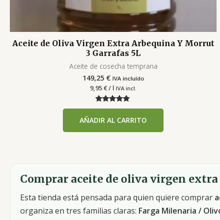
Aceite de Oliva Virgen Extra Arbequina Y Morrut
3 Garrafas 5L
Aceite de cosecha temprana
149,25
€
IVA incluído
9,95
€
/ l
IVA incl.
Valorado con
5.00
AÑADIR AL CARRITO
de 5
Comprar aceite de oliva virgen extra 
Esta tienda está pensada para quien quiere comprar
a
organiza en tres familias claras:
Farga Milenaria / Oliv