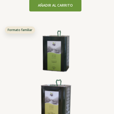
5.00
AÑADIR AL CARRITO
de 5
Formato familiar