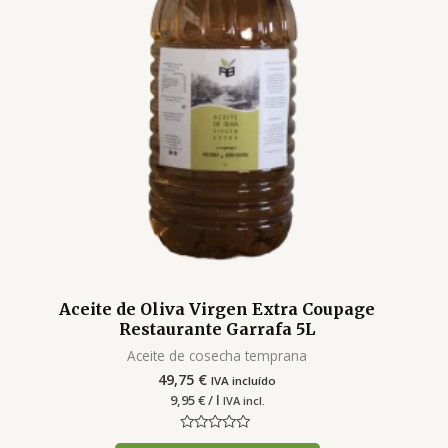
Aceite de Oliva Virgen Extra Coupage
Restaurante Garrafa 5L
Aceite de cosecha temprana
49,75
€
IVA incluído
9,95
€
/ l
IVA incl.
Valorado