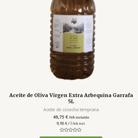
Aceite de Oliva Virgen Extra Arbequina Garrafa
5L
Aceite de cosecha temprana
49,75
€
IVA incluído
9,95
€
/ l
IVA incl.
Valorado