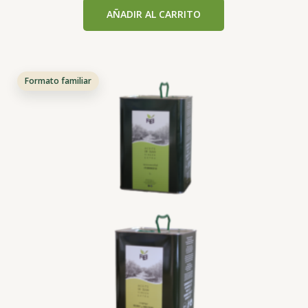
5.00
AÑADIR AL CARRITO
de 5
Formato familiar