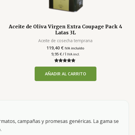
Aceite de Oliva Virgen Extra Coupage Pack 4
Latas 3L
Aceite de cosecha temprana
119,40
€
IVA incluído
9,95
€
/ l
IVA incl.
Valorado con
5.00
AÑADIR AL CARRITO
de 5
ormatos, campañas y promesas genéricas. La gama se
o
.