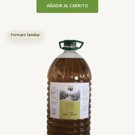
con
AÑADIR AL CARRITO
0
de
5
Formato familiar