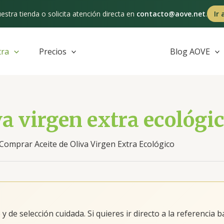
estra tienda o solicita atención directa en
contacto@aove.net
.
Ir 
tra
Precios
Blog AOVE
va virgen extra ecológi
Comprar Aceite de Oliva Virgen Extra Ecológico
de selección cuidada. Si quieres ir directo a la referencia 