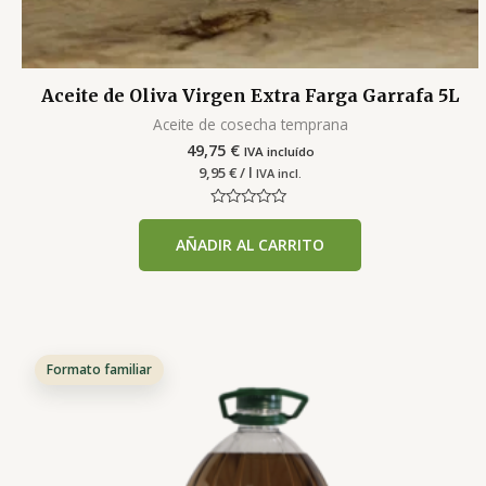
Aceite de Oliva Virgen Extra Farga Garrafa 5L
Aceite de cosecha temprana
49,75
€
IVA incluído
9,95
€
/ l
IVA incl.
Valorado
con
AÑADIR AL CARRITO
0
de
5
Formato familiar