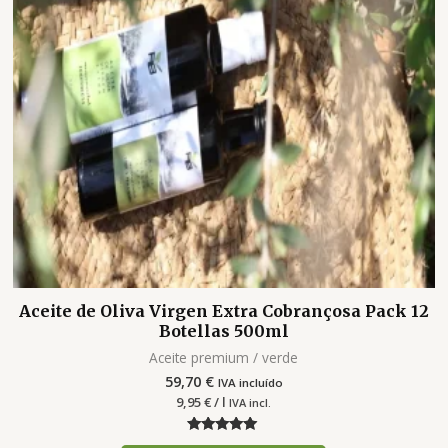
Aceite de Oliva Virgen Extra Cobrançosa Pack 12
Botellas 500ml
Aceite premium / verde
59,70
€
IVA incluído
9,95
€
/ l
IVA incl.
Valorado con