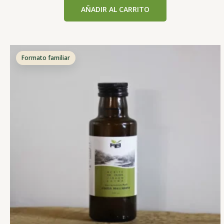
con
AÑADIR AL CARRITO
0
de
5
Formato familiar