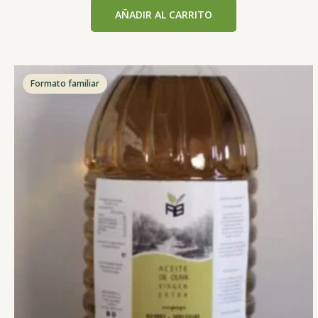
con
AÑADIR AL CARRITO
0
de
5
Formato familiar