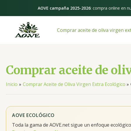
Ir
AOVE campaña 2025-2026
: compra online en nu
al
contenido
Comprar aceite de oliva virgen ex
Comprar aceite de oli
Inicio
Comprar Aceite de Oliva Virgen Extra Ecológico
AOVE ECOLÓGICO
Toda la gama de AOVE.net sigue un enfoque ecológico y 