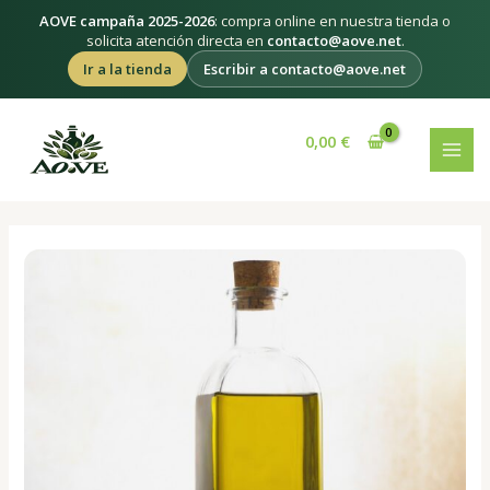
Ir
AOVE campaña 2025-2026
: compra online en nuestra tienda o
al
solicita atención directa en
contacto@aove.net
.
contenido
Ir a la tienda
Escribir a contacto@aove.net
Navegación
MAI
de
0,00
€
MEN
entradas