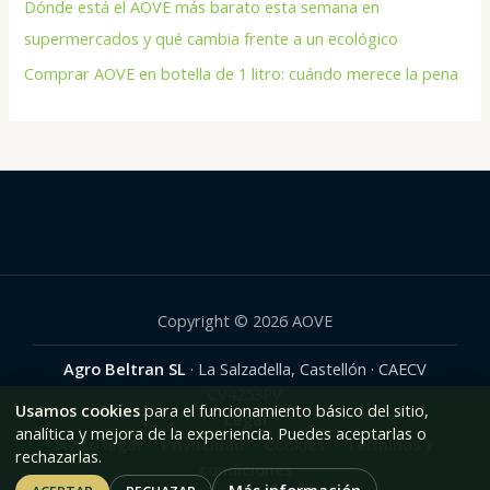
Dónde está el AOVE más barato esta semana en
supermercados y qué cambia frente a un ecológico
Comprar AOVE en botella de 1 litro: cuándo merece la pena
Copyright © 2026 AOVE
Agro Beltran SL
· La Salzadella, Castellón · CAECV
CV4253PV
Usamos cookies
para el funcionamiento básico del sitio,
Legal
analítica y mejora de la experiencia. Puedes aceptarlas o
Aviso legal
·
Privacidad
·
Cookies
·
Términos y
rechazarlas.
condiciones