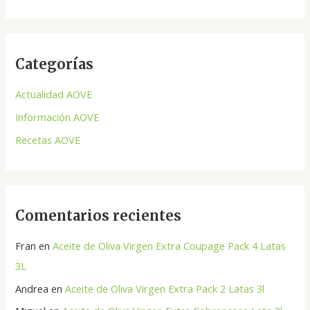
u
s
c
Categorías
a
r
Actualidad AOVE
p
Información AOVE
o
Recetas AOVE
r
:
Comentarios recientes
Fran
en
Aceite de Oliva Virgen Extra Coupage Pack 4 Latas
3L
Andrea
en
Aceite de Oliva Virgen Extra Pack 2 Latas 3l