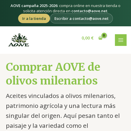
Ir
AOVE campaña 2025-2026
: compra online en nuestra tienda o
al
solicita atención directa en
contacto@aove.net
.
contenido
Ir a la tienda
Escribir a contacto@aove.net
MAI
0,00
€
MEN
Comprar AOVE de
olivos milenarios
Aceites vinculados a olivos milenarios,
patrimonio agrícola y una lectura más
singular del origen. Aquí pesan tanto el
paisaje y la variedad como el