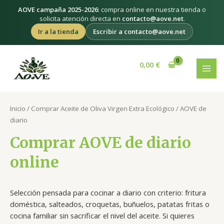
Ir
AOVE campaña 2025-2026
: compra online en nuestra tienda o
al
solicita atención directa en
contacto@aove.net
.
contenido
Ir a la tienda
Escribir a contacto@aove.net
MAI
0,00
€
MEN
Inicio
/
Comprar Aceite de Oliva Virgen Extra Ecológico
/ AOVE de
diario
Comprar AOVE de diario
online
Selección pensada para cocinar a diario con criterio: fritura
doméstica, salteados, croquetas, buñuelos, patatas fritas o
cocina familiar sin sacrificar el nivel del aceite. Si quieres