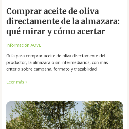
mirar
Comprar aceite de oliva
y
cómo
directamente de la almazara:
acertar
qué mirar y cómo acertar
Información AOVE
Guía para comprar aceite de oliva directamente del
productor, la almazara o sin intermediarios, con más
criterio sobre campaña, formato y trazabilidad.
Leer más »
Dónde
se
produce
el