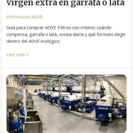
virgen extra en garrafa o lata
Información AOVE
Guía para comprar AOVE 5 litros con criterio: cuándo
compensa, garrafa o lata, cocina diaria y qué formato elegir
dentro del AOVE ecológico.
Leer más »
Comprar
aceite
de
oliva
directamente
de
la
almazara:
qué