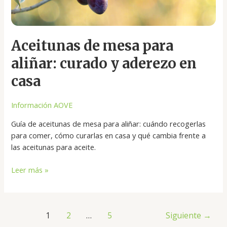
curado
y
aderezo
en
Aceitunas de mesa para
casa
aliñar: curado y aderezo en
casa
Información AOVE
Guía de aceitunas de mesa para aliñar: cuándo recogerlas
para comer, cómo curarlas en casa y qué cambia frente a
las aceitunas para aceite.
Leer más »
1
2
…
5
Siguiente
→