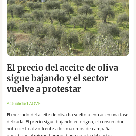
de
oliva
sigue
bajando
y
el
sector
vuelve
a
El precio del aceite de oliva
protestar
sigue bajando y el sector
vuelve a protestar
Actualidad AOVE
El mercado del aceite de oliva ha vuelto a entrar en una fase
delicada. El precio sigue bajando en origen, el consumidor
nota cierto alivio frente a los máximos de campañas
pasadas y, al mismo tiempo, buena parte del sector