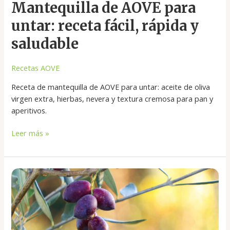
Mantequilla
Mantequilla de AOVE para
de
untar: receta fácil, rápida y
AOVE
para
saludable
untar:
receta
Recetas AOVE
fácil,
Receta de mantequilla de AOVE para untar: aceite de oliva
rápida
virgen extra, hierbas, nevera y textura cremosa para pan y
y
aperitivos.
saludable
Leer más »
Aceitunas
de
mesa
para
aliñar: