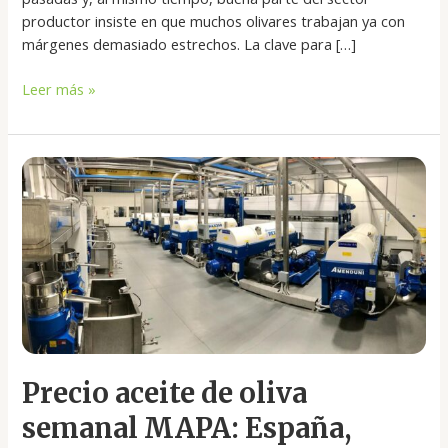
productor insiste en que muchos olivares trabajan ya con
márgenes demasiado estrechos. La clave para […]
Leer más »
Precio
aceite
de
oliva
semanal
MAPA:
España,
comunidades
y
países
Precio aceite de oliva
semanal MAPA: España,