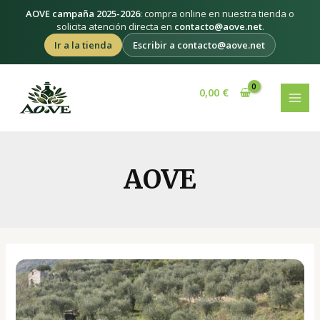
Ir
AOVE campaña 2025-2026
: compra online en nuestra tienda o
al
solicita atención directa en
contacto@aove.net
.
contenido
Ir a la tienda
Escribir a contacto@aove.net
Paginación
MAI
de
0,00
€
MEN
entradas
AOVE
El
precio
del
aceite