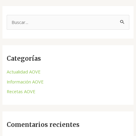
B
u
s
c
Categorías
a
r
Actualidad AOVE
p
Información AOVE
o
Recetas AOVE
r
:
Comentarios recientes