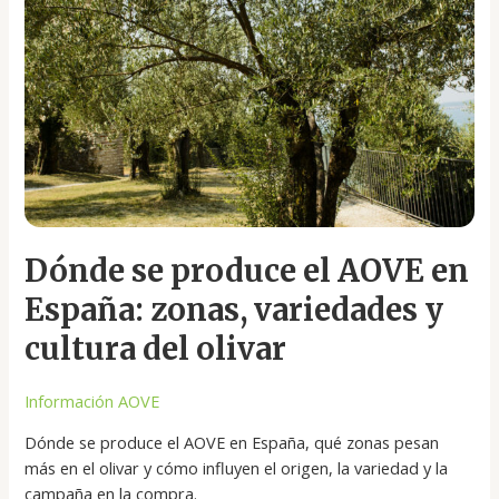
AOVE
en
España:
zonas,
variedades
y
cultura
del
olivar
Dónde se produce el AOVE en
España: zonas, variedades y
cultura del olivar
Información AOVE
Dónde se produce el AOVE en España, qué zonas pesan
más en el olivar y cómo influyen el origen, la variedad y la
campaña en la compra.